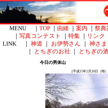
MENU ｜
TOP
｜
由緒
｜
案内
｜
祭典
｜
写真コンテスト
｜
特集
｜
リンク
LINK ｜
神道
｜
お伊勢さん
｜
神さま
｜
とちぎのお社
｜
とちぎの
今日の男体山
[平成15年2月20日（晴）