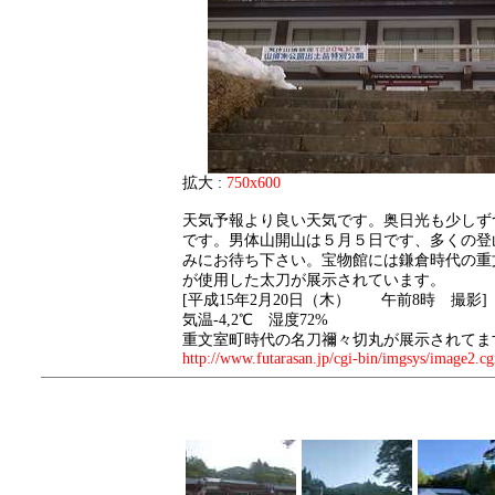
拡大 :
750x600
天気予報より良い天気です。奥日光も少しず
です。男体山開山は５月５日です、多くの登
みにお待ち下さい。宝物館には鎌倉時代の重
が使用した太刀が展示されています。
[平成15年2月20日（木） 午前8時 撮影]
気温-4,2℃ 湿度72%
重文室町時代の名刀禰々切丸が展示されて
http://www.futarasan.jp/cgi-bin/imgsys/image2.c