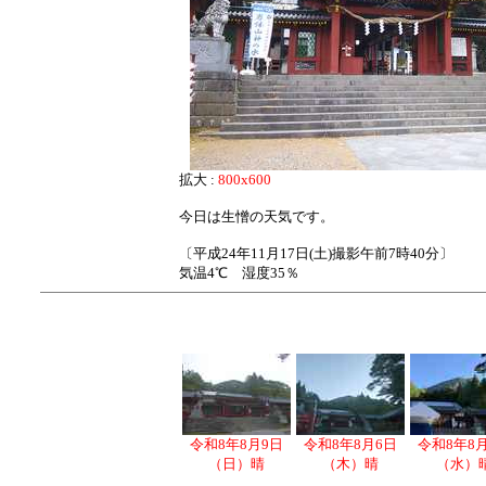
拡大 :
800x600
今日は生憎の天気です。
〔平成24年11月17日(土)撮影午前7時40分〕
気温4℃ 湿度35％
令和8年8月9日
令和8年8月6日
令和8年8
（日）晴
（木）晴
（水）