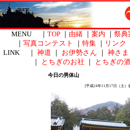
MENU ｜
TOP
｜
由緒
｜
案内
｜
祭典
｜
写真コンテスト
｜
特集
｜
リンク
LINK ｜
神道
｜
お伊勢さん
｜
神さま
｜
とちぎのお社
｜
とちぎの
今日の男体山
[平成24年11月17日（土）