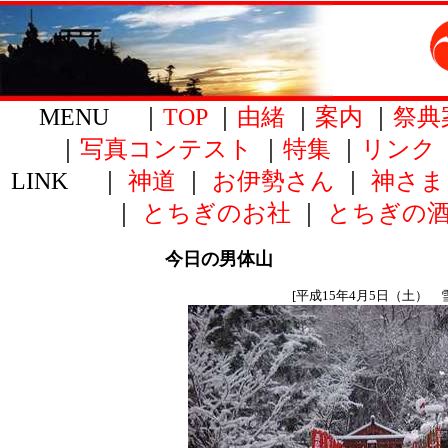
MENU ｜
TOP
｜
由緒
｜
案内
｜
祭典
｜
写真コンテスト
｜
特集
｜
リンク
LINK ｜
神道
｜
お伊勢さん
｜
神さま
｜
とちぎのお社
｜
とちぎの
今日の男体山
[平成15年4月5日（土） 雪