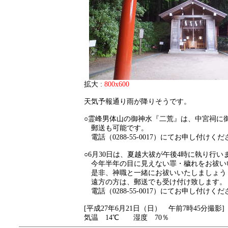
拡大 :
800x600
天気予報通り雨が降りそうです。
○霊峰男体山の御神水『二荒』は、中宮祠に
郵送も可能です。
電話（0288-55-0017）にてお申し付けく
○6月30日は、夏越大祓が午後4時に執り行い
今年半年の目に見えない罪・穢れをお祓い
是非、神職と一緒にお祓いいたしましょう
遠方の方は、郵送でも受け付け致します。
電話（0288-55-0017）にてお申し付けく
[平成27年6月21日（日） 午前7時45分撮影]
気温 14℃ 湿度 70％