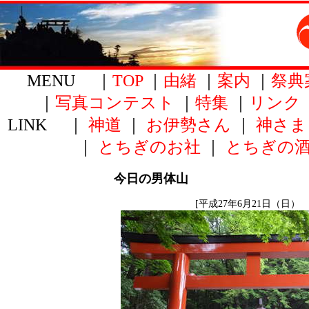
MENU ｜
TOP
｜
由緒
｜
案内
｜
祭典
｜
写真コンテスト
｜
特集
｜
リンク
LINK ｜
神道
｜
お伊勢さん
｜
神さま
｜
とちぎのお社
｜
とちぎの
今日の男体山
[平成27年6月21日（日） 