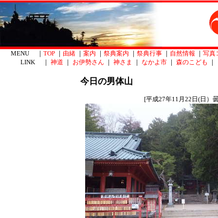
MENU ｜
TOP
｜
由緒
｜
案内
｜
祭典案内
｜
祭典行事
｜
自然情報
｜
写真
LINK ｜
神道
｜
お伊勢さん
｜
神さま
｜
なかよ市
｜
森のこども
｜
今日の男体山
[平成27年11月22日(日）曇