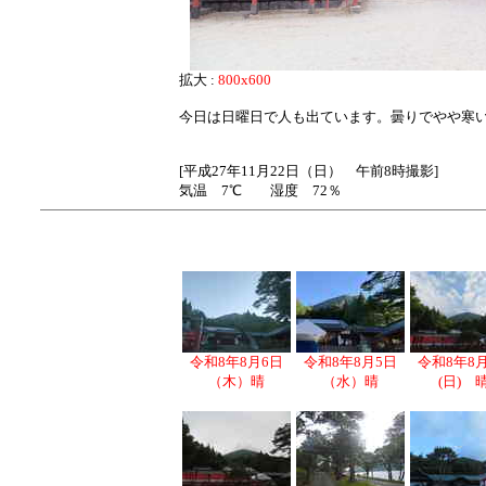
拡大 :
800x600
今日は日曜日で人も出ています。曇りでやや寒
[平成27年11月22日（日） 午前8時撮影]
気温 7℃ 湿度 72％
令和8年8月6日
令和8年8月5日
令和8年8
（木）晴
（水）晴
(日) 