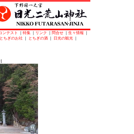
コンテスト
｜
特集
｜
リンク
｜
問合せ
｜
生々情報
｜
とちぎのお社
｜
とちぎの酒
｜
日光の観光
｜
]