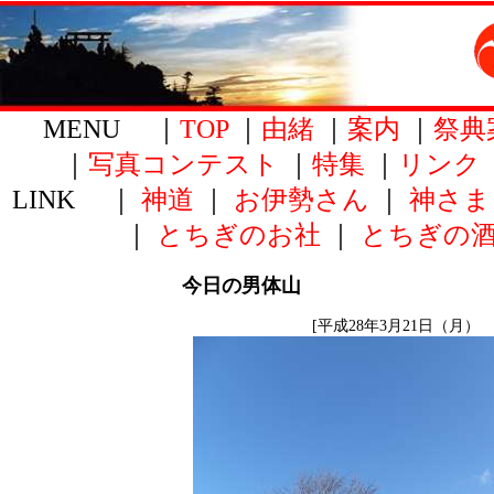
MENU ｜
TOP
｜
由緒
｜
案内
｜
祭典
｜
写真コンテスト
｜
特集
｜
リンク
LINK ｜
神道
｜
お伊勢さん
｜
神さま
｜
とちぎのお社
｜
とちぎの
今日の男体山
[平成28年3月21日（月） 