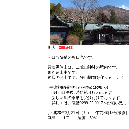
拡大 :
800x600
今日も快晴の奥日光です。
霊峰男体山は、二荒山神社の境内です。
まだ閉山中です。
神様のお山です。登山期間を守りましょう！
○中宮祠稲荷神社の例祭のお知らせ
3月28日午後2時に執り行われます。
新しい幟の奉納を受け付けております。
詳しくは、電話0288-55-0017へお願い致
[平成28年3月21日（月） 午前8時15分撮影]
気温 －1℃ 湿度 50％