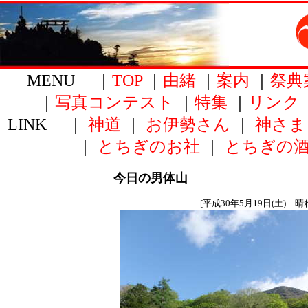
MENU ｜
TOP
｜
由緒
｜
案内
｜
祭典
｜
写真コンテスト
｜
特集
｜
リンク
LINK ｜
神道
｜
お伊勢さん
｜
神さま
｜
とちぎのお社
｜
とちぎの
今日の男体山
[平成30年5月19日(土) 晴