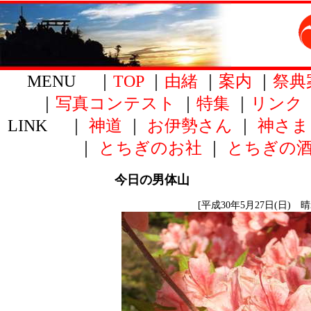
MENU ｜
TOP
｜
由緒
｜
案内
｜
祭典
｜
写真コンテスト
｜
特集
｜
リンク
LINK ｜
神道
｜
お伊勢さん
｜
神さま
｜
とちぎのお社
｜
とちぎの
今日の男体山
[平成30年5月27日(日) 晴