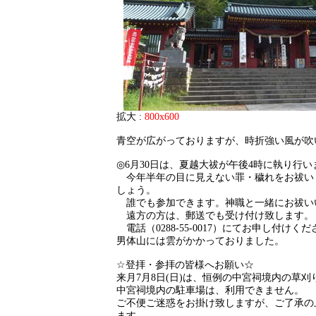
拡大 :
800x600
青空が広がっておりますが、時折強い風が吹
◎6月30日は、夏越大祓が午後4時に執り行い
今年半年の目に見えない罪・穢れをお祓い
しょう。
誰でも参加できます。神職と一緒にお祓い
遠方の方は、郵送でも受け付け致します。
電話（0288-55-0017）にてお申し付けく
男体山には雲がかかっておりました。
☆登拝・参拝の皆様へお願い☆
来月7月8日(日)は、恒例の中宮祠境内の草
中宮祠境内の駐車場は、利用できません。
ご不便ご迷惑をお掛け致しますが、ご了承の
ます。