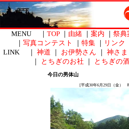
MENU ｜
TOP
｜
由緒
｜
案内
｜
祭典
｜
写真コンテスト
｜
特集
｜
リンク
LINK ｜
神道
｜
お伊勢さん
｜
神さま
｜
とちぎのお社
｜
とちぎの
今日の男体山
[平成30年6月29日（金） 