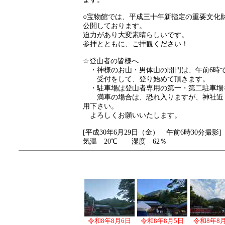
○宝物館では、平成三十年新指定の重要文化財
公開しております。
迫力があり大変素晴らしいです。
参拝とともに、ご拝観ください！
☆登山者の皆様へ
・神様のお山・男体山の開門は、午前6時
受付をして、登り始めて頂きます。
・駐車場は登山者専用の第一・第二駐車場
満車の場合は、恐れ入りますが、神社近
用下さい。
よろしくお願いいたします。
[平成30年6月29日（金） 午前6時30分撮影]
気温 20℃ 湿度 62％
令和8年8月6日
令和8年8月5日
令和8年8