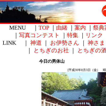
MENU ｜
TOP
｜
由緒
｜
案内
｜
祭典
｜
写真コンテスト
｜
特集
｜
リンク
LINK ｜
神道
｜
お伊勢さん
｜
神さま
｜
とちぎのお社
｜
とちぎの
今日の男体山
[平成30年8月3日（金） 晴