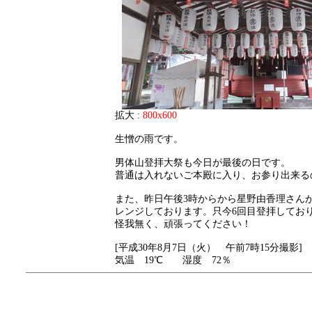
拡大 :
800x600
生憎の雨です。
男体山登拝大祭も今日が最後の日です。
普通は入れないご本殿に入り、お参り出来る
また、昨日午後3時からから星野由香理さんが
レンジしております。只今6回目登拝してお
怪我無く、頑張ってください！
[平成30年8月7日（火） 午前7時15分撮影]
気温 19℃ 湿度 72％