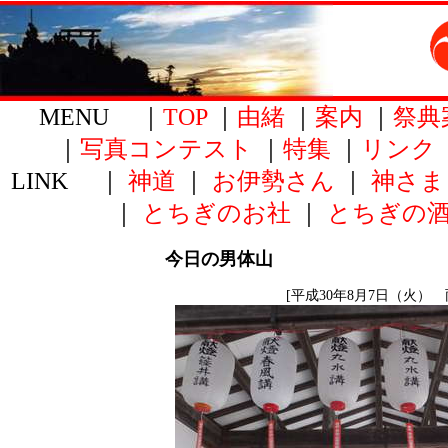
MENU ｜
TOP
｜
由緒
｜
案内
｜
祭典
｜
写真コンテスト
｜
特集
｜
リンク
LINK ｜
神道
｜
お伊勢さん
｜
神さま
｜
とちぎのお社
｜
とちぎの
今日の男体山
[平成30年8月7日（火） 