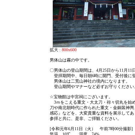
拡大 :
800x600
男体山は霧の中です。
〇男体山の登山期間は、4月25日から11月1
登拝期間中、毎日朝6時に開門、受付後に
男体山は二荒山神社の境内になります。
登山期間やマナーなど必ずお守りください
☆宝物館は中宮祠にございます。
3ｍをこえる重文・大太刀・祢々切丸を始
刀や南北朝時代に作られた重文・金銅装神輿
感応』などを、大変貴重な資料を展示してあ
参拝と共に、是非、ご拝観ください。
[令和元年6月11日（火） 午前7時00分撮影]
気温 10℃ 湿度 74%