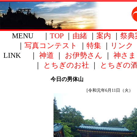
MENU ｜
TOP
｜
由緒
｜
案内
｜
祭典
｜
写真コンテスト
｜
特集
｜
リンク
LINK ｜
神道
｜
お伊勢さん
｜
神さま
｜
とちぎのお社
｜
とちぎの
今日の男体山
[令和元年6月11日（火） 