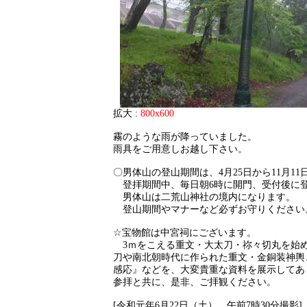
拡大 :
800x600
霧のような雨が降っていました。
雨具をご用意しお越し下さい。
〇男体山の登山期間は、4月25日から11月1
登拝期間中、毎日朝6時に開門、受付後に
男体山は二荒山神社の境内になります。
登山期間やマナーなど必ずお守りください
☆宝物館は中宮祠にございます。
3ｍをこえる重文・大太刀・祢々切丸を始
刀や南北朝時代に作られた重文・金銅装神輿
感応』などを、大変貴重な資料を展示してあ
参拝と共に、是非、ご拝観ください。
[令和元年6月22日（土） 午前7時30分撮影]