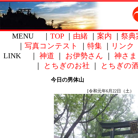
MENU ｜
TOP
｜
由緒
｜
案内
｜
祭典
｜
写真コンテスト
｜
特集
｜
リンク
LINK ｜
神道
｜
お伊勢さん
｜
神さま
｜
とちぎのお社
｜
とちぎの
今日の男体山
[令和元年6月22日（土） 