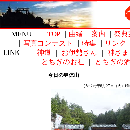
MENU ｜
TOP
｜
由緒
｜
案内
｜
祭典
｜
写真コンテスト
｜
特集
｜
リンク
LINK ｜
神道
｜
お伊勢さん
｜
神さま
｜
とちぎのお社
｜
とちぎの
今日の男体山
[令和元年8月27日（火）晴