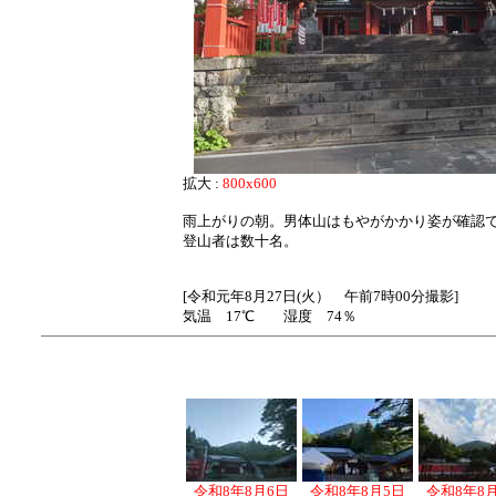
拡大 :
800x600
雨上がりの朝。男体山はもやがかかり姿が確認
登山者は数十名。
[令和元年8月27日(火） 午前7時00分撮影]
気温 17℃ 湿度 74％
令和8年8月6日
令和8年8月5日
令和8年8