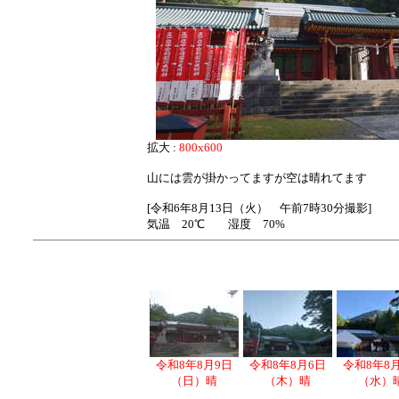
拡大 :
800x600
山には雲が掛かってますが空は晴れてます
[令和6年8月13日（火） 午前7時30分撮影]
気温 20℃ 湿度 70%
令和8年8月9日
令和8年8月6日
令和8年8
（日）晴
（木）晴
（水）