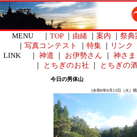
MENU ｜
TOP
｜
由緒
｜
案内
｜
祭典
｜
写真コンテスト
｜
特集
｜
リンク
LINK ｜
神道
｜
お伊勢さん
｜
神さま
｜
とちぎのお社
｜
とちぎの
今日の男体山
[令和6年8月13日（火）晴