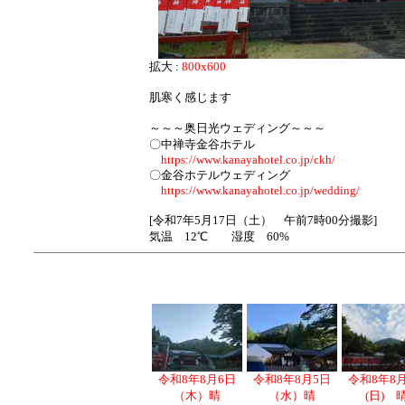
拡大 :
800x600
肌寒く感じます
～～～奥日光ウェディング～～～
〇中禅寺金谷ホテル
https://www.kanayahotel.co.jp/ckh/
〇金谷ホテルウェディング
https://www.kanayahotel.co.jp/wedding/
[令和7年5月17日（土） 午前7時00分撮影]
気温 12℃ 湿度 60%
令和8年8月6日
令和8年8月5日
令和8年8
（木）晴
（水）晴
(日) 