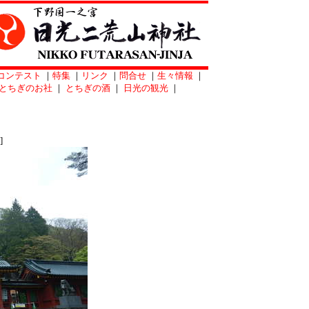
コンテスト
｜
特集
｜
リンク
｜
問合せ
｜
生々情報
｜
とちぎのお社
｜
とちぎの酒
｜
日光の観光
｜
]