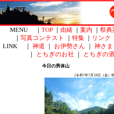
MENU ｜
TOP
｜
由緒
｜
案内
｜
祭典
｜
写真コンテスト
｜
特集
｜
リンク
LINK ｜
神道
｜
お伊勢さん
｜
神さま
｜
とちぎのお社
｜
とちぎの
今日の男体山
[令和7年7月18日（金）晴