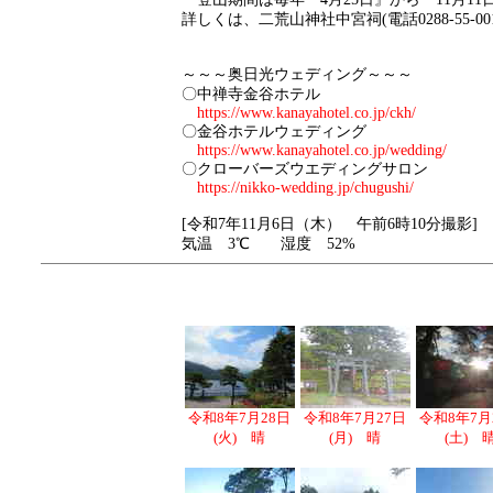
詳しくは、二荒山神社中宮祠(電話0288-55-0
～～～奥日光ウェディング～～～
〇中禅寺金谷ホテル
https://www.kanayahotel.co.jp/ckh/
〇金谷ホテルウェディング
https://www.kanayahotel.co.jp/wedding/
〇クローバーズウエディングサロン
https://nikko-wedding.jp/chugushi/
[令和7年11月6日（木） 午前6時10分撮影]
気温 3℃ 湿度 52%
令和8年7月28日
令和8年7月27日
令和8年7月
(火) 晴
(月) 晴
(土) 