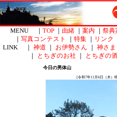
MENU ｜
TOP
｜
由緒
｜
案内
｜
祭典
｜
写真コンテスト
｜
特集
｜
リンク
LINK ｜
神道
｜
お伊勢さん
｜
神さま
｜
とちぎのお社
｜
とちぎの
今日の男体山
[令和7年11月6日（木）晴