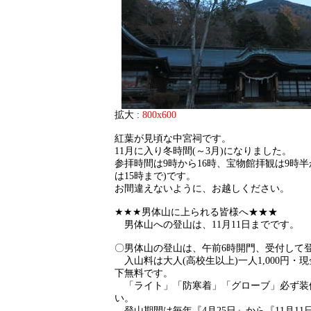
拡大 :
800x600
紅葉が見頃な中宮祠です。
11月に入り冬時間(～3月)になりました。
参拝時間は9時から16時、宝物館拝観は9時半
は15時まで)です。
お間違えないように、お越しください。
★★★男体山に上られる皆様へ★★★
男体山への登山は、11月11日までです。
〇男体山の登山は、午前6時開門、受付して
入山料は大人(高校生以上)一人1,000円・
下無料です。
「ライト」「防寒着」「グローブ」必ず装
い。
登山期間は毎年『4月25日』から『11月11