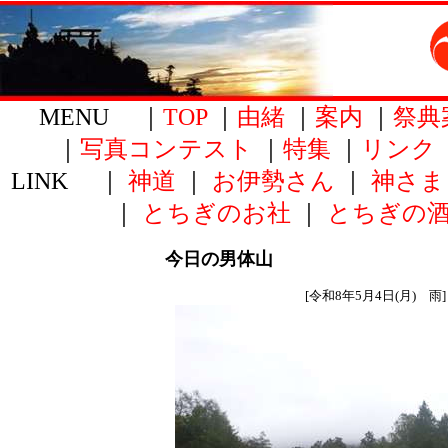
MENU ｜
TOP
｜
由緒
｜
案内
｜
祭典
｜
写真コンテスト
｜
特集
｜
リンク
LINK ｜
神道
｜
お伊勢さん
｜
神さま
｜
とちぎのお社
｜
とちぎの
今日の男体山
[令和8年5月4日(月) 雨]