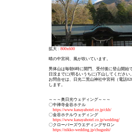
拡大 :
800x600
晴の中宮祠、風が吹いています。
男体山は毎朝6時に開門、受付後に登山開始
日没までに(明るいうちに)下山してください
お問合せは、日光二荒山神社中宮祠（電話0288-
します。
～～～奥日光ウェディング～～～
〇中禅寺金谷ホテル
https://www.kanayahotel.co.jp/ckh/
〇金谷ホテルウェディング
https://www.kanayahotel.co.jp/wedding/
〇クローバーズウエディングサロン
https://nikko-wedding.jp/chugushi/