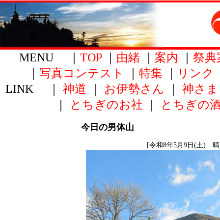
MENU ｜
TOP
｜
由緒
｜
案内
｜
祭典
｜
写真コンテスト
｜
特集
｜
リンク
LINK ｜
神道
｜
お伊勢さん
｜
神さま
｜
とちぎのお社
｜
とちぎの
今日の男体山
[令和8年5月9日(土) 晴