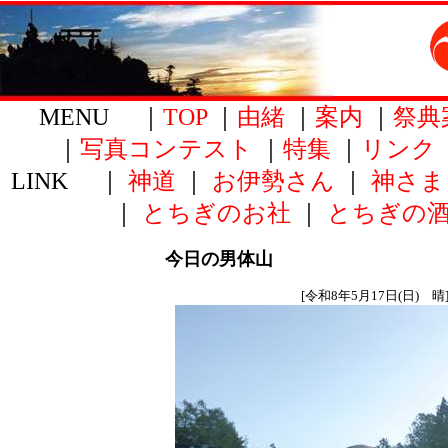
MENU ｜
TOP
｜
由緒
｜
案内
｜
祭典
｜
写真コンテスト
｜
特集
｜
リンク
LINK ｜
神道
｜
お伊勢さん
｜
神さま
｜
とちぎのお社
｜
とちぎの
今日の男体山
[令和8年5月17日(日) 晴