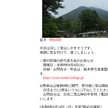
拡大 :
800x600
今日は涼しく登山しやすそうです。
体調に気を付けて、過ごしましょう。
☆第65回扇の的弓道大会のお知らせ
開催日：令和8年8月4日(火)
詳細・お問合せ・申込は、栃木県弓道連盟H
す。
https://www.kyudo-tochigi.jp/
◎男体山は毎朝6時に開門、受付後に登山開
日没までに(明るいうちに)下山してくださ
お問合せは、日光二荒山神社中宮祠（電話0288
いします。
[令和8年6月14日（日）午前7時45分撮影］