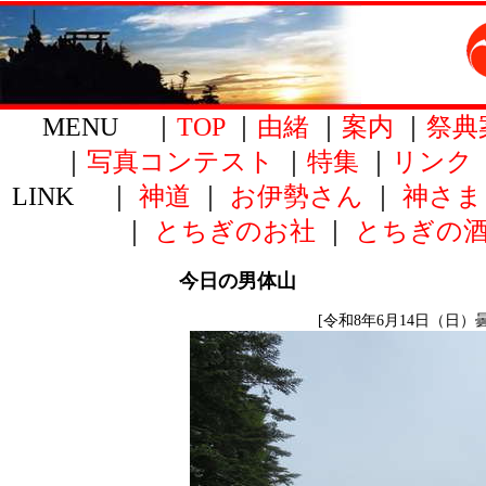
MENU ｜
TOP
｜
由緒
｜
案内
｜
祭典
｜
写真コンテスト
｜
特集
｜
リンク
LINK ｜
神道
｜
お伊勢さん
｜
神さま
｜
とちぎのお社
｜
とちぎの
今日の男体山
[令和8年6月14日（日）曇