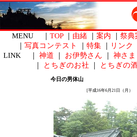
MENU ｜
TOP
｜
由緒
｜
案内
｜
祭典
｜
写真コンテスト
｜
特集
｜
リンク
LINK ｜
神道
｜
お伊勢さん
｜
神さま
｜
とちぎのお社
｜
とちぎの
今日の男体山
[平成16年6月21日（月） 