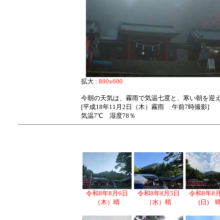
拡大 :
800x600
今朝の天気は、霧雨で気温七度と、寒い朝を迎
[平成18年11月2日（木）霧雨 午前7時撮影]
気温7℃ 湿度78％
令和8年8月6日
令和8年8月5日
令和8年8
（木）晴
（水）晴
(日) 