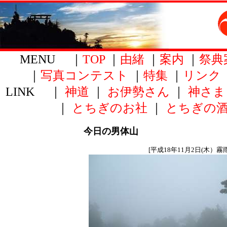
MENU ｜
TOP
｜
由緒
｜
案内
｜
祭典
｜
写真コンテスト
｜
特集
｜
リンク
LINK ｜
神道
｜
お伊勢さん
｜
神さま
｜
とちぎのお社
｜
とちぎの
今日の男体山
[平成18年11月2日(木）霧雨