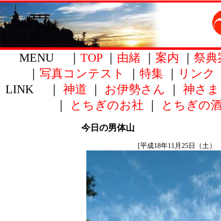
MENU ｜
TOP
｜
由緒
｜
案内
｜
祭典
｜
写真コンテスト
｜
特集
｜
リンク
LINK ｜
神道
｜
お伊勢さん
｜
神さま
｜
とちぎのお社
｜
とちぎの
今日の男体山
[平成18年11月25日（土）