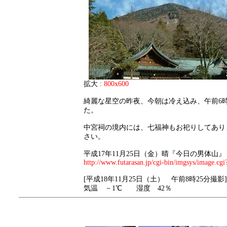
拡大 :
800x600
綺麗な星空の昨夜、今朝は冷え込み、午前6時
た。
中宮祠の境内には、七福神もお祀りしてあり
さい。
平成17年11月25日（金）晴『今日の男体山』
http://www.futarasan.jp/cgi-bin/imgsys/image.cgi
[平成18年11月25日（土） 午前8時25分撮影]
気温 －1℃ 湿度 42％