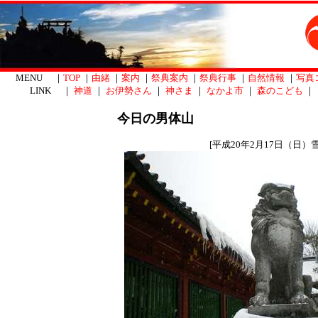
MENU ｜
TOP
｜
由緒
｜
案内
｜
祭典案内
｜
祭典行事
｜
自然情報
｜
写真
LINK ｜
神道
｜
お伊勢さん
｜
神さま
｜
なかよ市
｜
森のこども
｜
今日の男体山
[平成20年2月17日（日）雪