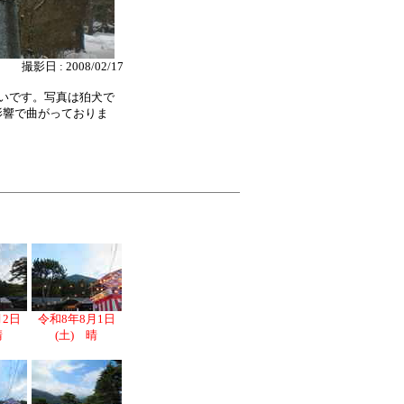
撮影日 : 2008/02/17
いです。写真は狛犬で
影響で曲がっておりま
月2日
令和8年8月1日
晴
(土) 晴