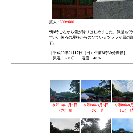
拡大 :
800x600
朝8時ごろから雪が降りはじめました。気温も低
すが、後ろの屋根からのびているツララが風の
す。
［平成20年2月17日（日）午前8時30分撮影］
気温 －8℃ 湿度 48％
令和8年8月6日
令和8年8月5日
令和8年8
（木）晴
（水）晴
(日) 