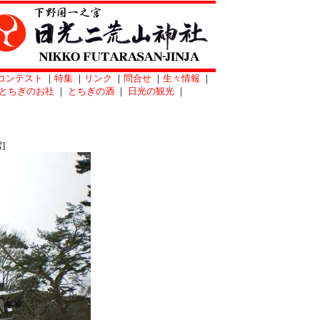
コンテスト
｜
特集
｜
リンク
｜
問合せ
｜
生々情報
｜
とちぎのお社
｜
とちぎの酒
｜
日光の観光
｜
]