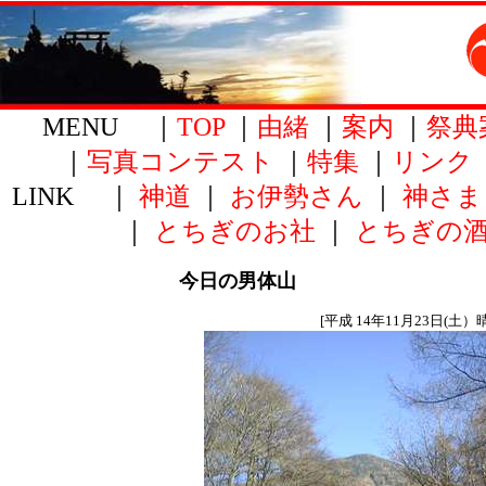
MENU ｜
TOP
｜
由緒
｜
案内
｜
祭典
｜
写真コンテスト
｜
特集
｜
リンク
LINK ｜
神道
｜
お伊勢さん
｜
神さま
｜
とちぎのお社
｜
とちぎの
今日の男体山
[平成 14年11月23日(土）晴