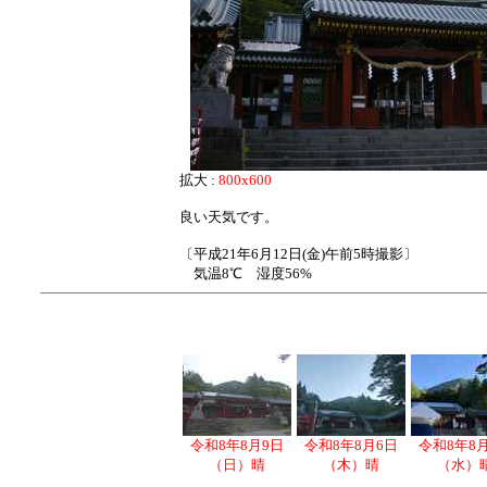
拡大 :
800x600
良い天気です。
〔平成21年6月12日(金)午前5時撮影〕
気温8℃ 湿度56%
令和8年8月9日
令和8年8月6日
令和8年8
（日）晴
（木）晴
（水）