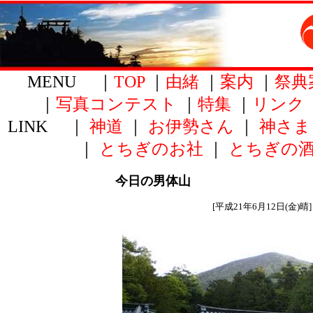
MENU ｜
TOP
｜
由緒
｜
案内
｜
祭典
｜
写真コンテスト
｜
特集
｜
リンク
LINK ｜
神道
｜
お伊勢さん
｜
神さま
｜
とちぎのお社
｜
とちぎの
今日の男体山
[平成21年6月12日(金)晴]