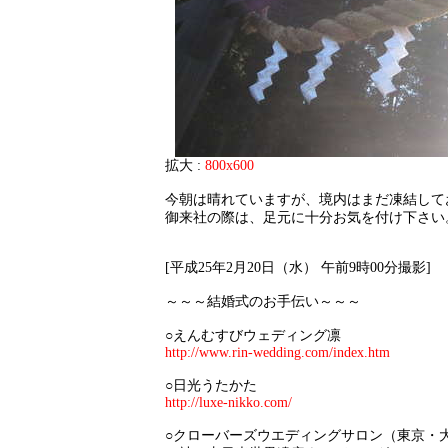
拡大 :
800x600
今朝は晴れていますが、境内はまだ凍結して
御来社の際は、足元に十分お気を付け下さい
[平成25年2月20日（水） 午前9時00分撮影]
～～～結婚式のお手伝い～～～
○えんむすびウェディング凛
http://www.rin-wedding.com/index.htm
○日光うたかた
http://luxe-nikko.com/
○クローバーズウエディングサロン（東京・