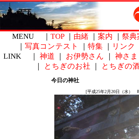
MENU ｜
TOP
｜
由緒
｜
案内
｜
祭典
｜
写真コンテスト
｜
特集
｜
リンク
LINK ｜
神道
｜
お伊勢さん
｜
神さま
｜
とちぎのお社
｜
とちぎの
今日の神社
[平成25年2月20日（水） 