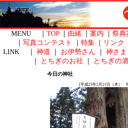
MENU ｜
TOP
｜
由緒
｜
案内
｜
祭典
｜
写真コンテスト
｜
特集
｜
リンク
LINK ｜
神道
｜
お伊勢さん
｜
神さま
｜
とちぎのお社
｜
とちぎの
今日の神社
[平成25年2月21日（木） 