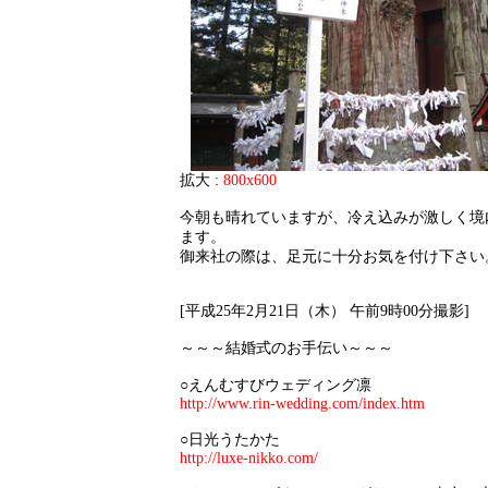
拡大 :
800x600
今朝も晴れていますが、冷え込みが激しく境
ます。
御来社の際は、足元に十分お気を付け下さい
[平成25年2月21日（木） 午前9時00分撮影]
～～～結婚式のお手伝い～～～
○えんむすびウェディング凛
http://www.rin-wedding.com/index.htm
○日光うたかた
http://luxe-nikko.com/