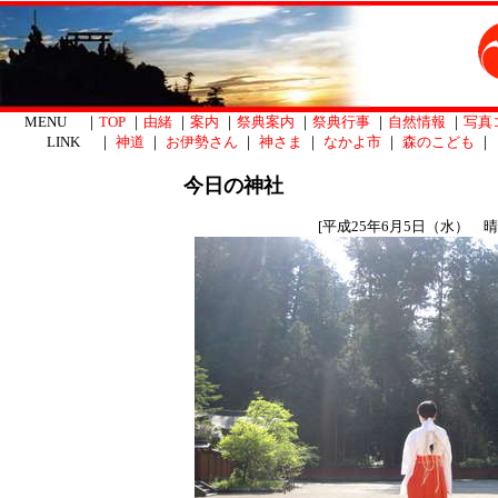
MENU ｜
TOP
｜
由緒
｜
案内
｜
祭典案内
｜
祭典行事
｜
自然情報
｜
写真
LINK ｜
神道
｜
お伊勢さん
｜
神さま
｜
なかよ市
｜
森のこども
｜
今日の神社
[平成25年6月5日（水） 晴