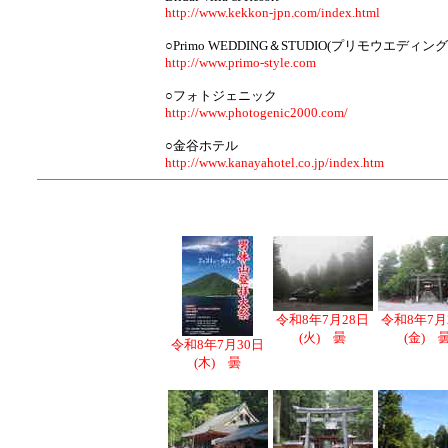
http://www.kekkon-jpn.com/index.html
○Primo WEDDING＆STUDIO(プリモウエディ
http://www.primo-style.com
○フォトジェニック
http://www.photogenic2000.com/
○金谷ホテル
http://www.kanayahotel.co.jp/index.htm
令和8年7月28日
令和8年7月
(火) 曇
(金) 
令和8年7月30日
(木) 曇