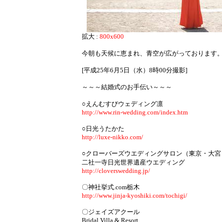
拡大 :
800x600
今朝も天候に恵まれ、青空が広がっております
[平成25年6月5日（水）8時00分撮影]
～～～結婚式のお手伝い～～～
○えんむすびウェディング凛
http://www.rin-wedding.com/index.htm
○日光うたかた
http://luxe-nikko.com/
○クローバーズウエディングサロン（東京・大宮
二社一寺日光世界遺産ウエディング
http://cloverswedding.jp/
〇神社挙式.com栃木
http://www.jinja-kyoshiki.com/tochigi/
〇ジェイズアクール
Bridal Villa & Resort