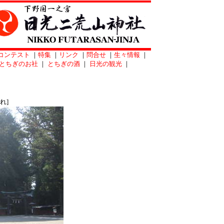
コンテスト
｜
特集
｜
リンク
｜
問合せ
｜
生々情報
｜
とちぎのお社
｜
とちぎの酒
｜
日光の観光
｜
れ]