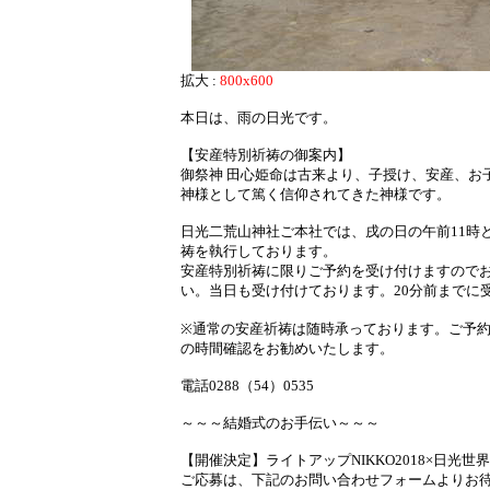
拡大 :
800x600
本日は、雨の日光です。
【安産特別祈祷の御案内】
御祭神 田心姫命は古来より、子授け、安産、お
神様として篤く信仰されてきた神様です。
日光二荒山神社ご本社では、戌の日の午前11時
祷を執行しております。
安産特別祈祷に限りご予約を受け付けますので
い。当日も受け付けております。20分前までに
※通常の安産祈祷は随時承っております。ご予
の時間確認をお勧めいたします。
電話0288（54）0535
～～～結婚式のお手伝い～～～
【開催決定】ライトアップNIKKO2018×日光世界遺産N
ご応募は、下記のお問い合わせフォームよりお