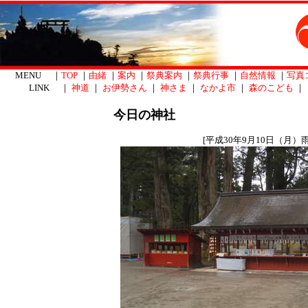
MENU ｜
TOP
｜
由緒
｜
案内
｜
祭典案内
｜
祭典行事
｜
自然情報
｜
写真
LINK ｜
神道
｜
お伊勢さん
｜
神さま
｜
なかよ市
｜
森のこども
｜
今日の神社
[平成30年9月10日（月）雨