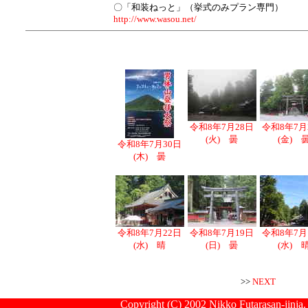
〇「和装ねっと」（挙式のみプラン専門）
http://www.wasou.net/
令和8年7月28日
令和8年7月
(火) 曇
(金) 
令和8年7月30日
(木) 曇
令和8年7月22日
令和8年7月19日
令和8年7月
(水) 晴
(日) 曇
(水) 
>>
NEXT
Copyright (C) 2002 Nikko Futarasan-jinja.