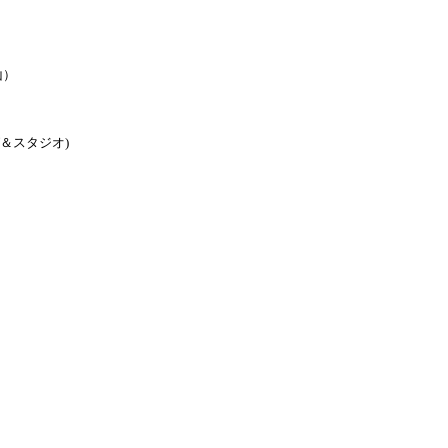
山）
ング＆スタジオ)