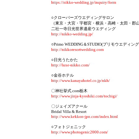
https://nikko-wedding.jp/inquiry/form
○クローバーズウエディングサロン
（東京・大宮・宇都宮・横浜・高崎・太田・郡
二社一寺日光世界遺産ウエディング
http://nikko-wedding.jp/
○Primo WEDDING＆STUDIO(プリモウエディ
http://nikkoresortwedding.com
○日光うたかた
http://luxe-nikko.com/
○金谷ホテル
http://www.kanayahotel.co.jp/nkh/
〇神社挙式.com栃木
http://www.jinja-kyoshiki.com/tochigi/
〇ジェイズアクール
Bridal Villa & Resort
http://www.kekkon-jpn.com/index.html
○フォトジェニック
http://www.photogenic2000.com/