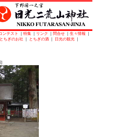
コンテスト
｜
特集
｜
リンク
｜
問合せ
｜
生々情報
｜
とちぎのお社
｜
とちぎの酒
｜
日光の観光
｜
]