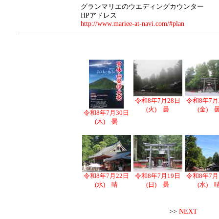
グランマリエのウエディングカウンター
HPアドレス
http://www.mariee-at-navi.com/#plan
令和8年7月28日
令和8年7月
(火) 曇
(金) 
令和8年7月30日
(木) 曇
令和8年7月22日
令和8年7月19日
令和8年7月
(水) 晴
(日) 曇
(水) 
>>
NEXT