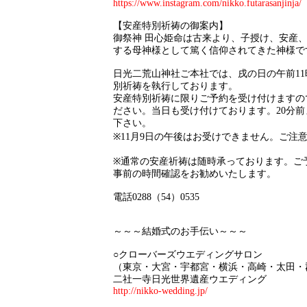
https://www.instagram.com/nikko.futarasanjinja/
【安産特別祈祷の御案内】
御祭神 田心姫命は古来より、子授け、安産
する母神様として篤く信仰されてきた神様で
日光二荒山神社ご本社では、戌の日の午前11
別祈祷を執行しております。
安産特別祈祷に限りご予約を受け付けますの
ださい。当日も受け付けております。20分
下さい。
※11月9日の午後はお受けできません。ご注
※通常の安産祈祷は随時承っております。ご
事前の時間確認をお勧めいたします。
電話0288（54）0535
～～～結婚式のお手伝い～～～
○クローバーズウエディングサロン
（東京・大宮・宇都宮・横浜・高崎・太田・
二社一寺日光世界遺産ウエディング
http://nikko-wedding.jp/