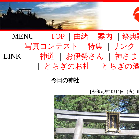
MENU ｜
TOP
｜
由緒
｜
案内
｜
祭典
｜
写真コンテスト
｜
特集
｜
リンク
LINK ｜
神道
｜
お伊勢さん
｜
神さま
｜
とちぎのお社
｜
とちぎの
今日の神社
[令和元年10月1日（火）