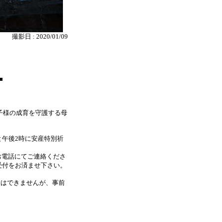
撮影日 : 2020/01/09
■
子様の成育を守護する母
と午後2時に安産特別祈
お電話にてご連絡くださ
受付をお済ませ下さい。
約はできませんが、事前