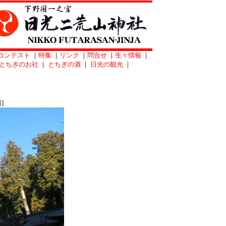
コンテスト
｜
特集
｜
リンク
｜
問合せ
｜
生々情報
｜
とちぎのお社
｜
とちぎの酒
｜
日光の観光
｜
]