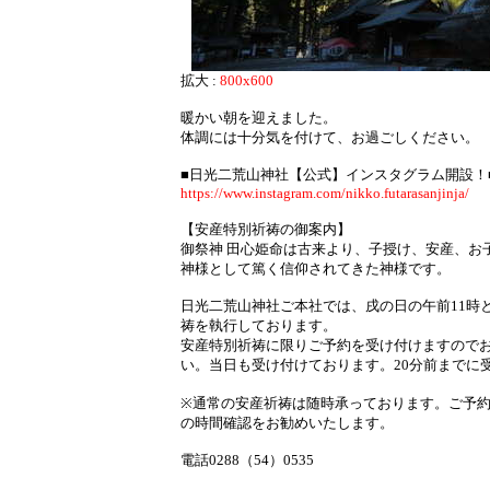
拡大 :
800x600
暖かい朝を迎えました。
体調には十分気を付けて、お過ごしください。
■日光二荒山神社【公式】インスタグラム開設！
https://www.instagram.com/nikko.futarasanjinja/
【安産特別祈祷の御案内】
御祭神 田心姫命は古来より、子授け、安産、お
神様として篤く信仰されてきた神様です。
日光二荒山神社ご本社では、戌の日の午前11時
祷を執行しております。
安産特別祈祷に限りご予約を受け付けますので
い。当日も受け付けております。20分前までに
※通常の安産祈祷は随時承っております。ご予
の時間確認をお勧めいたします。
電話0288（54）0535