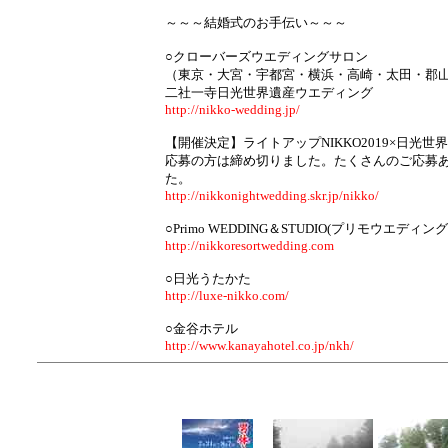
～～～結婚式のお手伝い～～～
○クローバーズウエディングサロン
（東京・大宮・宇都宮・横浜・高崎・太田・郡
二社一寺日光世界遺産ウエディング
http://nikko-wedding.jp/
【開催決定】ライトアップNIKKO2019×日光世界遺産N
応募の方は締め切りました。たくさんのご応募
た。
http://nikkonightwedding.skr.jp/nikko/
○Primo WEDDING＆STUDIO(プリモウエディ
http://nikkoresortwedding.com
○日光うたかた
http://luxe-nikko.com/
○金谷ホテル
http://www.kanayahotel.co.jp/nkh/