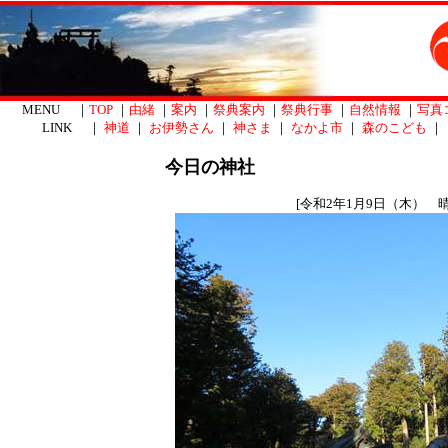
MENU ｜
TOP
｜
由緒
｜
案内
｜
祭典案内
｜
祭典行事
｜
自然情報
｜
写真
LINK ｜
神道
｜
お伊勢さん
｜
神さま
｜
なかよ市
｜
森のこども
｜
今日の神社
[令和2年1月9日（木） 晴