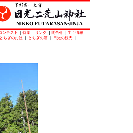
コンテスト
｜
特集
｜
リンク
｜
問合せ
｜
生々情報
｜
とちぎのお社
｜
とちぎの酒
｜
日光の観光
｜
]