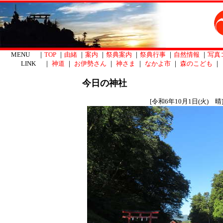
MENU ｜
TOP
｜
由緒
｜
案内
｜
祭典案内
｜
祭典行事
｜
自然情報
｜
写真
LINK ｜
神道
｜
お伊勢さん
｜
神さま
｜
なかよ市
｜
森のこども
｜
今日の神社
[令和6年10月1日(火) 晴