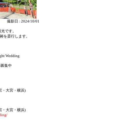
撮影日 : 2024/10/01
日光です。
祈祷を斎行します。
Wedding
新婦募集中
宮・大宮・横浜)
宮・大宮・横浜)
ding/