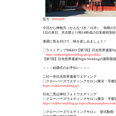
拡大 :
800x600
今日から神無月（かんなづき／10月）、快晴の
1日の本日、月次祭と11時14時戌の日安産特別
体調に気を付けて、秋を楽しみましょう！
〇ライトアップNIKKO【第7回】日光世界遺産Night 
http://nikkonightwedding.skr.jp/nikko/
【第7回】日光世界遺産Night Weddingの新郎
～～～結婚式のお手伝い～～～
二社一寺日光世界遺産ウエディング
〇クローバーズウエディングサロン(東京・宇都
https://nikko-wedding.jp/
日光二荒山神社フォトウエディング
〇クローバーズウエディングサロン(東京・宇都
https://nikko-wedding.jp/topics/futarasanphotowed
〇クローバーズウエディングサロン 挙式動画