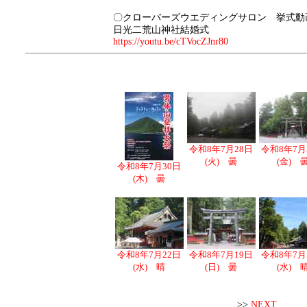
〇クローバーズウエディングサロン 挙式動
日光二荒山神社結婚式
https://youtu.be/cTVocZJnr80
令和8年7月28日
令和8年7月
(火) 曇
(金) 
令和8年7月30日
(木) 曇
令和8年7月22日
令和8年7月19日
令和8年7月
(水) 晴
(日) 曇
(水) 
>>
NEXT