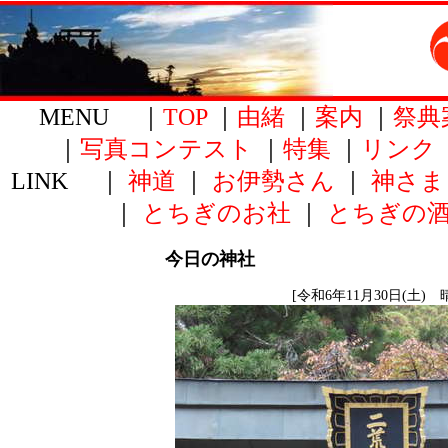
MENU ｜
TOP
｜
由緒
｜
案内
｜
祭典
｜
写真コンテスト
｜
特集
｜
リンク
LINK ｜
神道
｜
お伊勢さん
｜
神さま
｜
とちぎのお社
｜
とちぎの
今日の神社
[令和6年11月30日(土) 