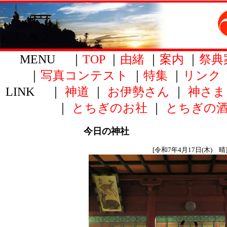
MENU ｜
TOP
｜
由緒
｜
案内
｜
祭典
｜
写真コンテスト
｜
特集
｜
リンク
LINK ｜
神道
｜
お伊勢さん
｜
神さま
｜
とちぎのお社
｜
とちぎの
今日の神社
[令和7年4月17日(木) 晴