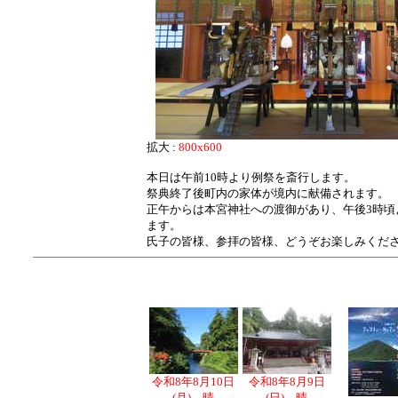
拡大 :
800x600
本日は午前10時より例祭を斎行します。
祭典終了後町内の家体が境内に献備されます。
正午からは本宮神社への渡御があり、午後3時頃
ます。
氏子の皆様、参拝の皆様、どうぞお楽しみくだ
令和8年8月10日
令和8年8月9日
(月) 晴
(日) 晴