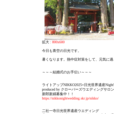
拡大 :
800x600
今日も青空の日光です。
暑くなります。熱中症対策をして、元気に過
～～～結婚式のお手伝い～～～
ライトアップNIKKO2025×日光世界遺産NightWe
produced by クローバーズウエディングサロ
新郎新婦募集中！！
https://nikkonightwedding.skr.jp/nikko/
二社一寺日光世界遺産ウエディング