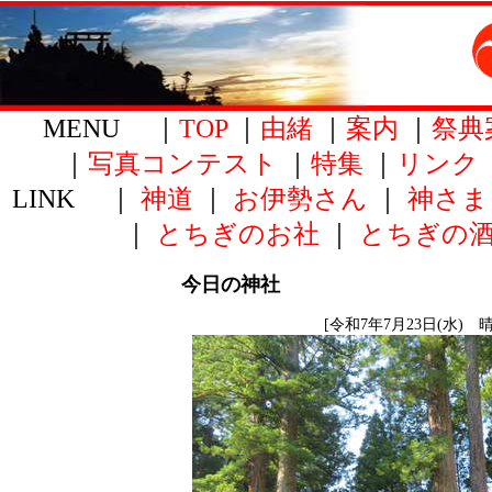
MENU ｜
TOP
｜
由緒
｜
案内
｜
祭典
｜
写真コンテスト
｜
特集
｜
リンク
LINK ｜
神道
｜
お伊勢さん
｜
神さま
｜
とちぎのお社
｜
とちぎの
今日の神社
[令和7年7月23日(水) 晴