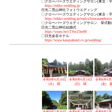
〇クローバーズウエディングサロン(東京・宇
https://nikko-wedding.jp/
日光二荒山神社フォトウエディング
〇クローバーズウエディングサロン(東京・宇
https://nikko-wedding.jp/topics/futarasanphoto
〇クローバーズウエディングサロン 挙式動
日光二荒山神社結婚式
https://youtu.be/cTVocZJnr80
〇日光金谷ホテル
https://www.kanayahotel.co.jp/wedding/
令和8年6月16日
令和8年6月14日
令和8年6月
(火) 晴
(日) 晴
(金) 
令和8年5月30日
令和8年5月28日
令和8年5月