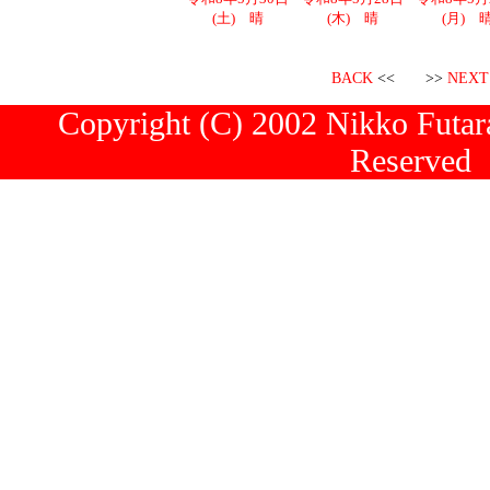
(土) 晴
(木) 晴
(月) 
BACK
<< >>
NEXT
Copyright (C) 2002 Nikko Futara
Reserved