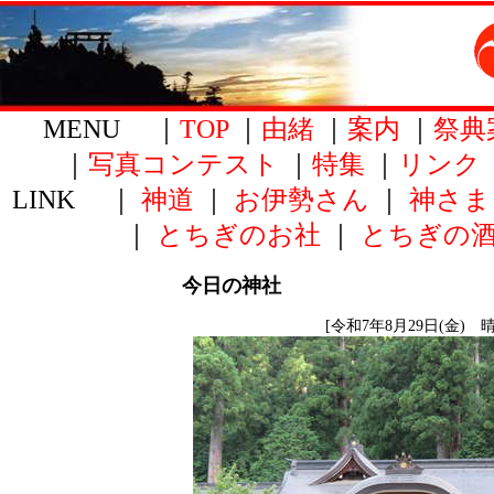
MENU ｜
TOP
｜
由緒
｜
案内
｜
祭典
｜
写真コンテスト
｜
特集
｜
リンク
LINK ｜
神道
｜
お伊勢さん
｜
神さま
｜
とちぎのお社
｜
とちぎの
今日の神社
[令和7年8月29日(金) 晴