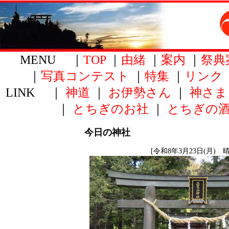
MENU ｜
TOP
｜
由緒
｜
案内
｜
祭典
｜
写真コンテスト
｜
特集
｜
リンク
LINK ｜
神道
｜
お伊勢さん
｜
神さま
｜
とちぎのお社
｜
とちぎの
今日の神社
[令和8年3月23日(月) 晴