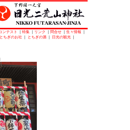
コンテスト
｜
特集
｜
リンク
｜
問合せ
｜
生々情報
｜
とちぎのお社
｜
とちぎの酒
｜
日光の観光
｜
]