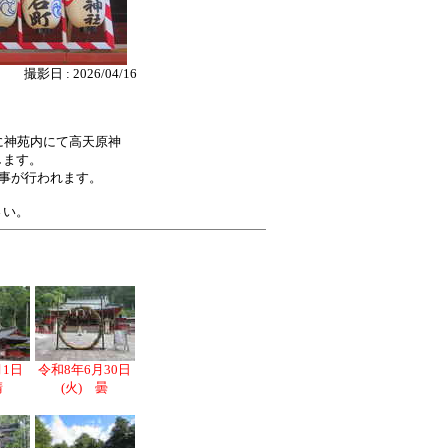
撮影日 : 2026/04/16
に神苑内にて高天原神
します。
神事が行われます。
さい。
月1日
令和8年6月30日
晴
(火) 曇