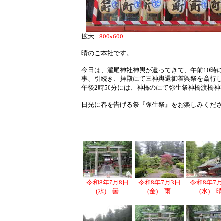
拡大 :
800x600
晴のご本社です。
今日は、瀧尾神社神輿が還ってきて、午前10時
事、引続き、拝殿にて三神輿還御着輿祭を斎行
午後2時50分には、神橋のにて弥生祭神橋渡橋
日光に春を告げる祭『弥生祭』をお楽しみくだ
令和8年7月8日
令和8年7月3日
令和8年7
(水) 曇
(金) 雨
(水) 