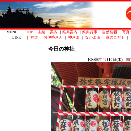
MENU ｜
TOP
｜
由緒
｜
案内
｜
祭典案内
｜
祭典行事
｜
自然情報
｜
写真
LINK ｜
神道
｜
お伊勢さん
｜
神さま
｜
なかよ市
｜
森のこども
｜
今日の神社
[令和8年4月16日(木) 晴