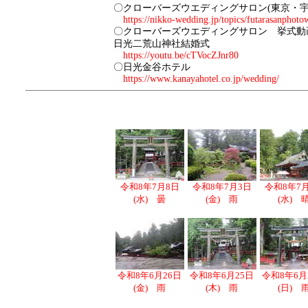
〇クローバーズウエディングサロン(東京・宇
https://nikko-wedding.jp/topics/futarasanphoto
〇クローバーズウエディングサロン 挙式動
日光二荒山神社結婚式
https://youtu.be/cTVocZJnr80
〇日光金谷ホテル
https://www.kanayahotel.co.jp/wedding/
令和8年7月8日
令和8年7月3日
令和8年7
(水) 曇
(金) 雨
(水) 
令和8年6月26日
令和8年6月25日
令和8年6月
(金) 雨
(木) 雨
(日) 