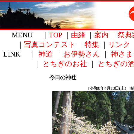
MENU ｜
TOP
｜
由緒
｜
案内
｜
祭典
｜
写真コンテスト
｜
特集
｜
リンク
LINK ｜
神道
｜
お伊勢さん
｜
神さま
｜
とちぎのお社
｜
とちぎの
今日の神社
[令和8年4月18日(土) 晴