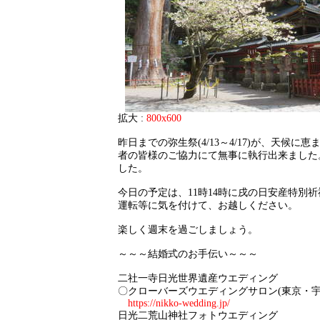
拡大 :
800x600
昨日までの弥生祭(4/13～4/17)が、天候に
者の皆様のご協力にて無事に執行出来ました
した。
今日の予定は、11時14時に戌の日安産特別
運転等に気を付けて、お越しください。
楽しく週末を過ごしましょう。
～～～結婚式のお手伝い～～～
二社一寺日光世界遺産ウエディング
〇クローバーズウエディングサロン(東京・宇
https://nikko-wedding.jp/
日光二荒山神社フォトウエディング