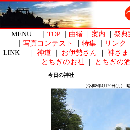
MENU ｜
TOP
｜
由緒
｜
案内
｜
祭典
｜
写真コンテスト
｜
特集
｜
リンク
LINK ｜
神道
｜
お伊勢さん
｜
神さま
｜
とちぎのお社
｜
とちぎの
今日の神社
[令和8年4月20日(月) 晴