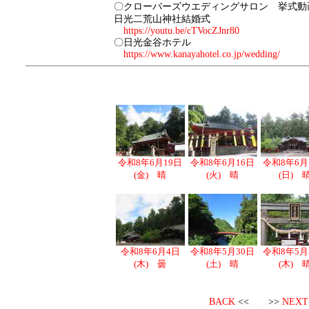
〇クローバーズウエディングサロン 挙式動
日光二荒山神社結婚式
https://youtu.be/cTVocZJnr80
〇日光金谷ホテル
https://www.kanayahotel.co.jp/wedding/
令和8年6月19日
令和8年6月16日
令和8年6月
(金) 晴
(火) 晴
(日) 
令和8年6月4日
令和8年5月30日
令和8年5月
(木) 曇
(土) 晴
(木) 
BACK
<< >>
NEXT