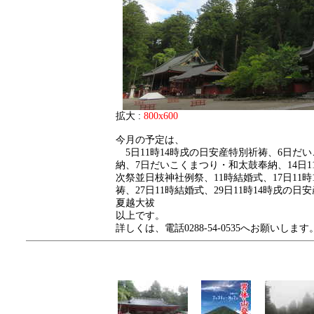
拡大 :
800x600
今月の予定は、
5日11時14時戌の日安産特別祈祷、6日だ
納、7日だいこくまつり・和太鼓奉納、14日1
次祭並日枝神社例祭、11時結婚式、17日11
祷、27日11時結婚式、29日11時14時戌の日
夏越大祓
以上です。
詳しくは、電話0288-54-0535へお願いします