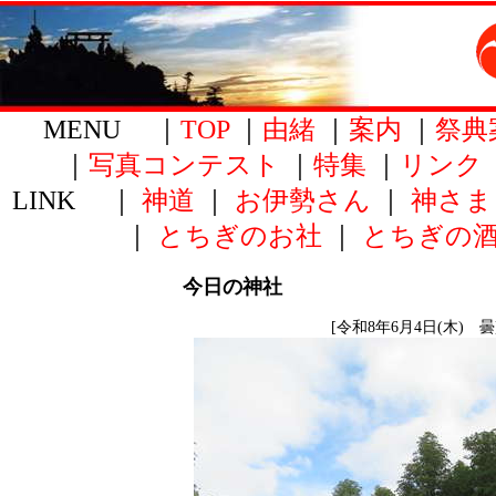
MENU ｜
TOP
｜
由緒
｜
案内
｜
祭典
｜
写真コンテスト
｜
特集
｜
リンク
LINK ｜
神道
｜
お伊勢さん
｜
神さま
｜
とちぎのお社
｜
とちぎの
今日の神社
[令和8年6月4日(木) 曇