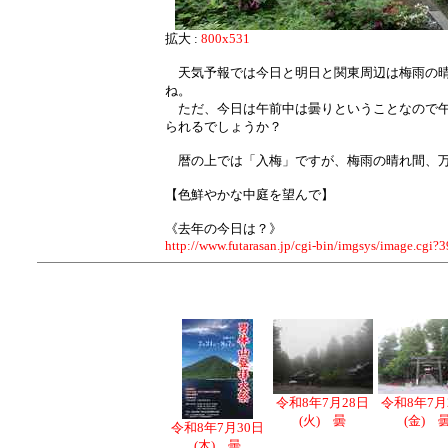
拡大 :
800x531
天気予報では今日と明日と関東周辺は梅雨の晴
ね。
ただ、今日は午前中は曇りということなので午
られるでしょうか？
暦の上では「入梅」ですが、梅雨の晴れ間、
【色鮮やかな中庭を望んで】
《去年の今日は？》
http://www.futarasan.jp/cgi-bin/imgsys/image.cgi?
令和8年7月28日
令和8年7月
(火) 曇
(金) 
令和8年7月30日
(木) 曇