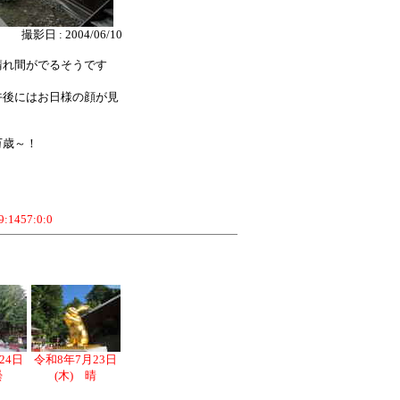
撮影日 : 2004/06/10
れ間がでるそうです
後にはお日様の顔が見
万歳～！
39:1457:0:0
24日
令和8年7月23日
曇
(木) 晴