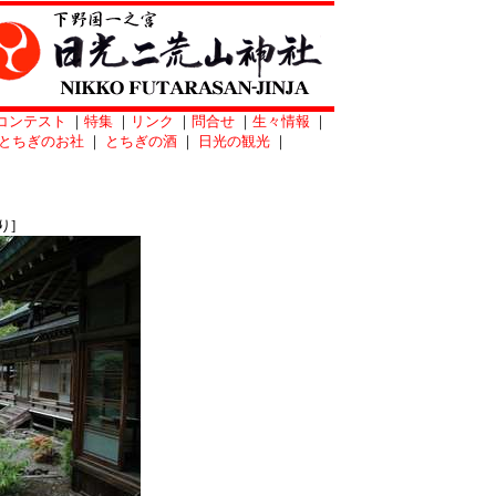
コンテスト
｜
特集
｜
リンク
｜
問合せ
｜
生々情報
｜
とちぎのお社
｜
とちぎの酒
｜
日光の観光
｜
り]