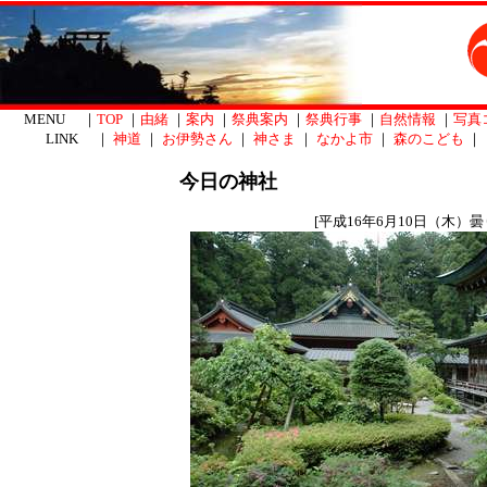
MENU ｜
TOP
｜
由緒
｜
案内
｜
祭典案内
｜
祭典行事
｜
自然情報
｜
写真
LINK ｜
神道
｜
お伊勢さん
｜
神さま
｜
なかよ市
｜
森のこども
｜
今日の神社
[平成16年6月10日（木）曇