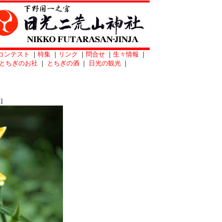
コンテスト
｜
特集
｜
リンク
｜
問合せ
｜
生々情報
｜
とちぎのお社
｜
とちぎの酒
｜
日光の観光
｜
]