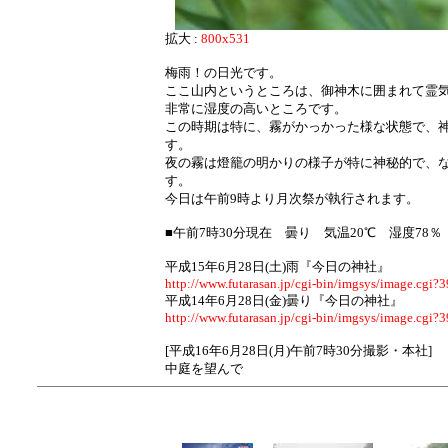
拡大 :
800x531
梅雨！の日光です。
ここ山内というところは、御神木に囲まれて霊
非常に湿度の高いところです。
この時期は特に、霧がかっかった様な状態で、
す。
夜の霧は燈籠の明かりの様子が特に神秘的で、
す。
今日は午前9時より月次祭が執行されます。
■午前7時30分現在 曇り 気温20℃ 湿度78
平成15年6月28日(土)雨『今日の神社』
http://www.futarasan.jp/cgi-bin/imgsys/image.cgi?
平成14年6月28日(金)曇り『今日の神社』
http://www.futarasan.jp/cgi-bin/imgsys/image.cgi?3
[平成16年6月28日(月)午前7時30分撮影・本社]
中庭を望んで