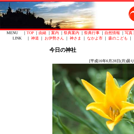
MENU ｜
TOP
｜
由緒
｜
案内
｜
祭典案内
｜
祭典行事
｜
自然情報
｜
写真
LINK ｜
神道
｜
お伊勢さん
｜
神さま
｜
なかよ市
｜
森のこども
｜
今日の神社
[平成16年6月28日(月)曇り