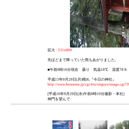
拡大 :
531x800
先ほどまで降っていた雨もあがりました。
■午前8時10分現在 曇り 気温18℃ 湿度78
平成15年9月29日(月)晴れ『今日の神社』
http://www.futarasan.jp/cgi-bin/imgsys/image.cgi?
[平成16年9月29日(水)午前8時10分撮影・本社]
神門を望んで