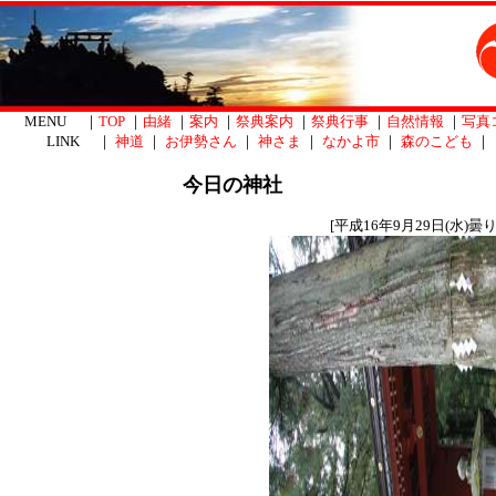
MENU ｜
TOP
｜
由緒
｜
案内
｜
祭典案内
｜
祭典行事
｜
自然情報
｜
写真
LINK ｜
神道
｜
お伊勢さん
｜
神さま
｜
なかよ市
｜
森のこども
｜
今日の神社
[平成16年9月29日(水)曇り