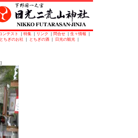
コンテスト
｜
特集
｜
リンク
｜
問合せ
｜
生々情報
｜
とちぎのお社
｜
とちぎの酒
｜
日光の観光
｜
]