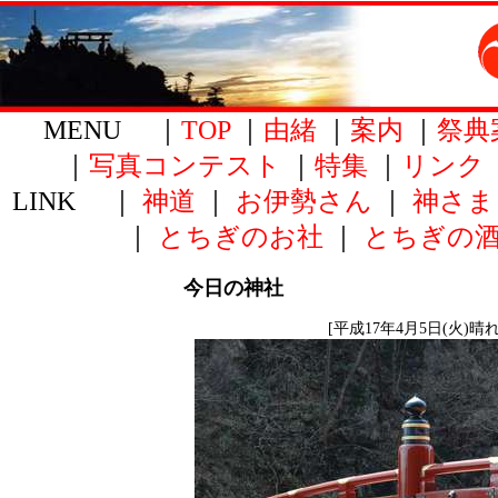
MENU ｜
TOP
｜
由緒
｜
案内
｜
祭典
｜
写真コンテスト
｜
特集
｜
リンク
LINK ｜
神道
｜
お伊勢さん
｜
神さま
｜
とちぎのお社
｜
とちぎの
今日の神社
[平成17年4月5日(火)晴れ