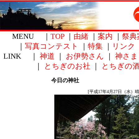
MENU ｜
TOP
｜
由緒
｜
案内
｜
祭典
｜
写真コンテスト
｜
特集
｜
リンク
LINK ｜
神道
｜
お伊勢さん
｜
神さま
｜
とちぎのお社
｜
とちぎの
今日の神社
[平成17年4月27日（水）晴