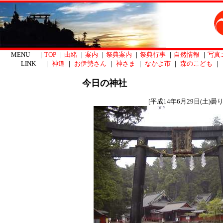
MENU ｜
TOP
｜
由緒
｜
案内
｜
祭典案内
｜
祭典行事
｜
自然情報
｜
写真
LINK ｜
神道
｜
お伊勢さん
｜
神さま
｜
なかよ市
｜
森のこども
｜
今日の神社
[平成14年6月29日(土)曇り