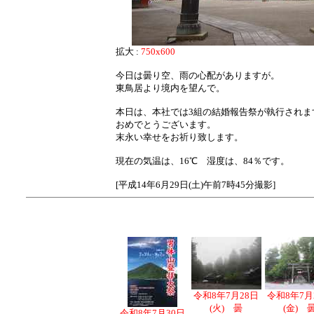
拡大 :
750x600
今日は曇り空、雨の心配がありますが。
東鳥居より境内を望んで。
本日は、本社では3組の結婚報告祭が執行されま
おめでとうございます。
末永い幸せをお祈り致します。
現在の気温は、16℃ 湿度は、84％です。
[平成14年6月29日(土)午前7時45分撮影]
令和8年7月28日
令和8年7月
(火) 曇
(金) 
令和8年7月30日