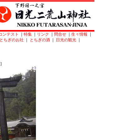
コンテスト
｜
特集
｜
リンク
｜
問合せ
｜
生々情報
｜
とちぎのお社
｜
とちぎの酒
｜
日光の観光
｜
]